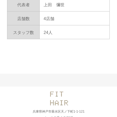
代表者
上田 彌世
店舗数
4店舗
スタッフ数
24人
兵庫県​神戸市垂水区天ノ下町1-1-121