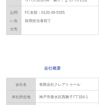
りバス10分/JR「舞子」よりバス15分
お問
FC本部：0120-39-5355
い合
採用担当者宛て
せ先
会社概要
会社名
有限会社クレアトゥール
本社所在地
神戸市垂水区西舞子7丁目6-1